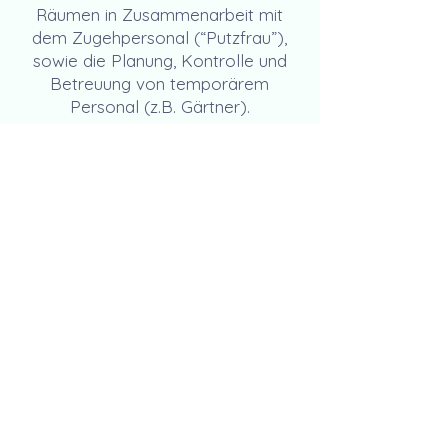
Räumen in Zusammenarbeit mit
dem Zugehpersonal (“Putzfrau”),
sowie die Planung, Kontrolle und
Betreuung von temporärem
Personal (z.B. Gärtner).
Dabei richten wir uns ganz nach
den Bedürfnissen, Gewohnheiten
und Wünschen der Familien und
bringen eigene Ideen z.B. bei der
Speisenzubereitung ein.
Zur Übersicht unserer
Pakete
Jetzt stöbern!