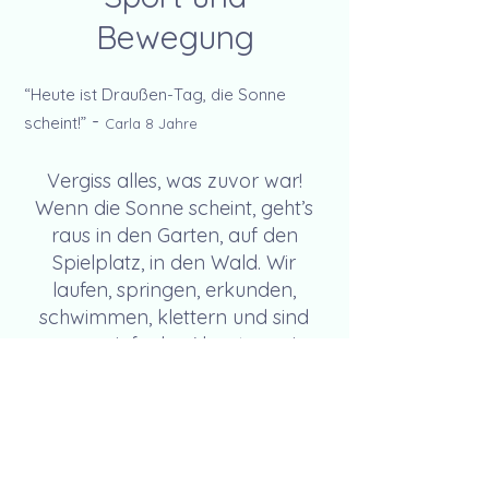
Bewegung
“Heute ist Draußen-Tag, die Sonne
-
scheint!”
Carla 8 Jahre
Vergiss alles, was zuvor war!
Wenn die Sonne scheint, geht’s
raus in den Garten, auf den
Spielplatz, in den Wald. Wir
laufen, springen, erkunden,
schwimmen, klettern und sind
ganz einfach… Abenteurer!
Und wenn es doch mal draußen
ungemütlich ist, wird getanzt,
getobt und gesportelt im Spiel-,
Kinder- oder Wohnzimmer.